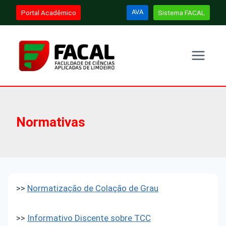
Pular
AVA
Portal Acadêmico
Sistema FACAL
para
o
Conteúdo
Normativas
>>
Normatização de Colação de Grau
>>
Informativo Discente sobre TCC