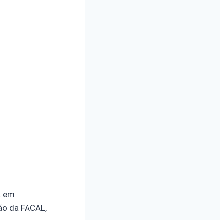
a em
ão da FACAL,