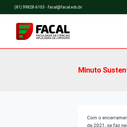
Pular
(81) 99828-6103 - facal@facal.edu.br
para
o
Conteúdo
Minuto Susten
Com o encerrament
de 2021, se faz 