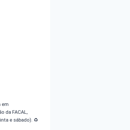
a em
ão da FACAL,
nta e sábado). ♻️