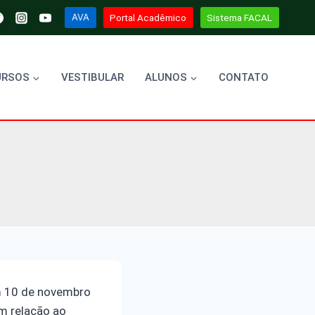
AVA
Portal Acadêmico
Sistema FACAL
URSOS
VESTIBULAR
ALUNOS
CONTATO
m 10 de novembro
m relação ao