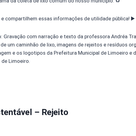
ama da coleta de lixo comum do nosso município. ♻️
e compartilhem essas informações de utilidade pública! ▶️
o: Gravação com narração e texto da professora Andréa Tr
de um caminhão de lixo, imagens de rejeitos e resíduos or
lagem e os logotipos da Prefeitura Municipal de Limoeiro e
 de Limoeiro.
tentável – Rejeito