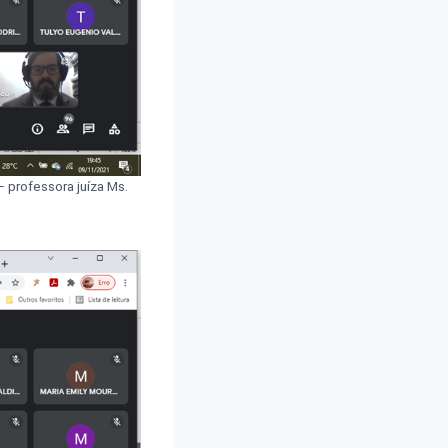
– professora juíza Ms.