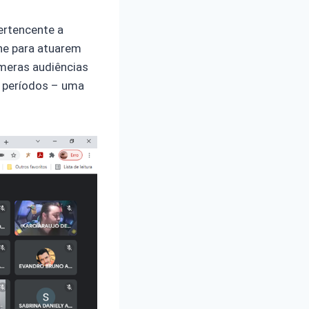
ertencente a
ane para atuarem
úmeras audiências
º períodos – uma