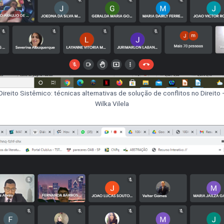
Direito Sistêmico: técnicas alternativas de solução de conflitos no Direito 
Wilka Vilela