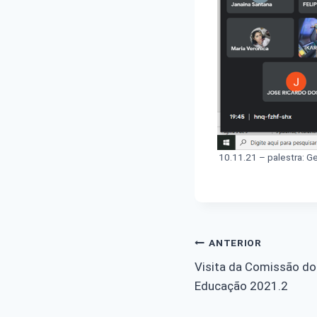
10.11.21 – palestra: G
Navegação
ANTERIOR
Visita da Comissão do
de
Educação 2021.2
Post