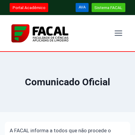
Pular
AVA
Portal Acadêmico
Sistema FACAL
para
o
Conteúdo
Comunicado Oficial
A FACAL informa a todos que não procede o