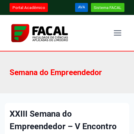
Pular
AVA
Portal Acadêmico
Sistema FACAL
para
o
Conteúdo
Semana do Empreendedor
XXIII Semana do
Empreendedor – V Encontro